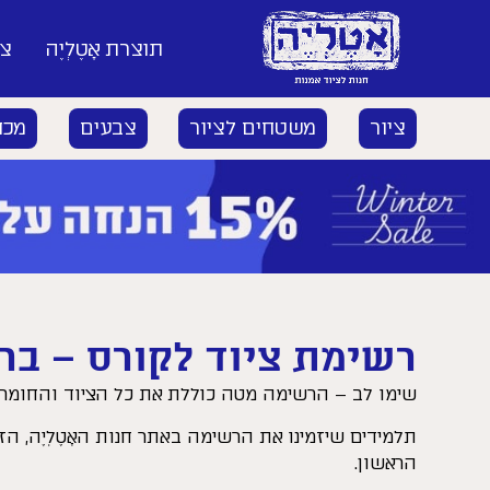
תוצרת אָטֶלְיֶה
צי
ציור
משטחים לציור
צבעים
מכח
רשימת ציוד לקורס – בר
שימו לב – הרשימה מטה כוללת את כל הציוד והחומרי
תלמידים שיזמינו את הרשימה באתר חנות האָטֶלְיֶה, 
הראשון.