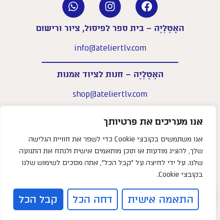
האָטֶלְיֶה – בית ספר לפיסול, ציור ורישום
info@ateliertlv.com
האָטֶלְיֶה – חנות לציוד אמנות
shop@ateliertlv.com
שעות פעילות החנות:
אנו מעריכים את פרטיותך
א׳–ה׳: 09:00-18:00
יום ו׳: 09:00-14:00
אנו משתמשים בקובצי Cookie כדי לשפר את חוויית הגלישה
שלך, להציג מודעות או תוכן מותאמים אישית ולנתח את התנועה
052-5833131
טלפון –
שלנו. על ידי לחיצה על "קבל הכל", אתה מסכים לשימוש שלנו
שביל המרץ 2, קרית המלאכה, תל אביב
בקובצי Cookie.
0
התאמה אישית
דחה הכל
קבל הכל