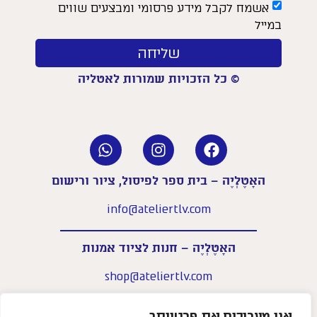
אשמח לקבל מידע פרסומי ומבצעים שווים
במייל
שליחה
© כל הזכויות שמורות לאטליה
האָטֶלְיֶה – בית ספר לפיסול, ציור ורישום
info@ateliertlv.com
האָטֶלְיֶה – חנות לציוד אמנות
shop@ateliertlv.com
שעות פעילות החנות:
אנו מעריכים את פרטיותך
א׳–ה׳: 09:00-18:00