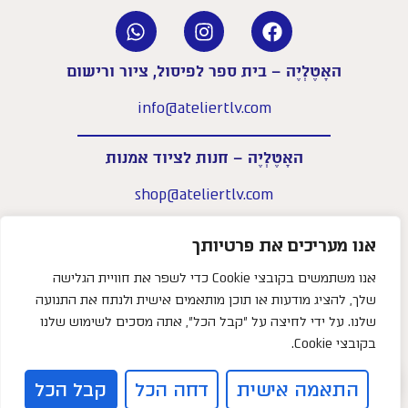
האָטֶלְיֶה – בית ספר לפיסול, ציור ורישום
info@ateliertlv.com
האָטֶלְיֶה – חנות לציוד אמנות
shop@ateliertlv.com
שעות פעילות החנות:
אנו מעריכים את פרטיותך
א׳–ה׳: 09:00-18:00
יום ו׳: 09:00-14:00
אנו משתמשים בקובצי Cookie כדי לשפר את חוויית הגלישה
שלך, להציג מודעות או תוכן מותאמים אישית ולנתח את התנועה
052-5833131
טלפון –
שלנו. על ידי לחיצה על "קבל הכל", אתה מסכים לשימוש שלנו
שביל המרץ 2, קרית המלאכה, תל אביב
צריכים עזרה?
בקובצי Cookie.
0
התאמה אישית
דחה הכל
קבל הכל