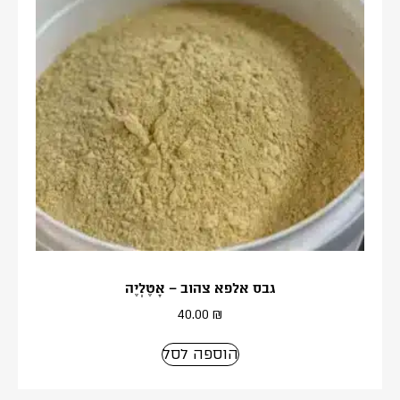
גבס אלפא צהוב – אָטֶלְיֶה
40.00
₪
הוספה לסל