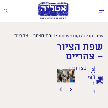
/
/ שפת הציור – צהריים
עמוד הבית
קורסי אמנות
שפת הציור
– צהריים
|
ב
צהריים
צ
ימי
י
שני
ו
>
<
ר