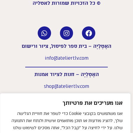
© כל הזכויות שמורות לאטליה
האָטֶלְיֶה – בית ספר לפיסול, ציור ורישום
info@ateliertlv.com
האָטֶלְיֶה – חנות לציוד אמנות
shop@ateliertlv.com
שעות פעילות החנות:
אנו מעריכים את פרטיותך
א׳–ה׳: 09:00-18:00
יום ו׳: 09:00-14:00
אנו משתמשים בקובצי Cookie כדי לשפר את חוויית הגלישה
שלך, להציג מודעות או תוכן מותאמים אישית ולנתח את התנועה
052-5833131
טלפון –
שלנו. על ידי לחיצה על "קבל הכל", אתה מסכים לשימוש שלנו
צריכים עזרה?
שביל המרץ 2, קרית המלאכה, תל אביב