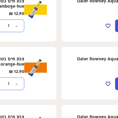
ופרת - 8 מ"ל - Daler Rowney Aquafine -
amboge-hue
₪
12.90
−
ופרת - 8 מ"ל - Daler Rowney Aquafine -
-orange-hue
₪
12.90
−
ופרת - 8 מ"ל - Daler Rowney Aquafine -