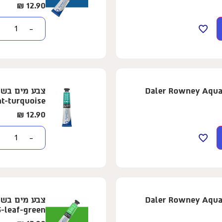
₪
12.90
−
ופרת - 8 מ"ל - Daler Rowney Aquafine -
nt-turquoise
₪
12.90
−
ופרת - 8 מ"ל - Daler Rowney Aquafine -
5-leaf-green