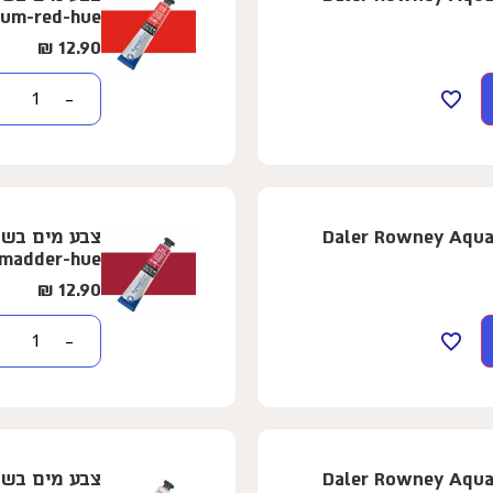
ium-red-hue
₪
12.90
−
ופרת - 8 מ"ל - Daler Rowney Aquafine -
-madder-hue
₪
12.90
−
ופרת - 8 מ"ל - Daler Rowney Aquafine -