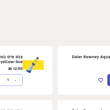
ופרת - 8 מ"ל - Daler Rowney Aquafine -
-yellow-hue
₪
12.90
−