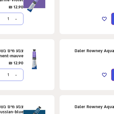
₪
12.90
−
ופרת - 8 מ"ל - Daler Rowney Aquafine -
nent-mauve
₪
12.90
−
ופרת - 8 מ"ל - Daler Rowney Aquafine -
russian-blue