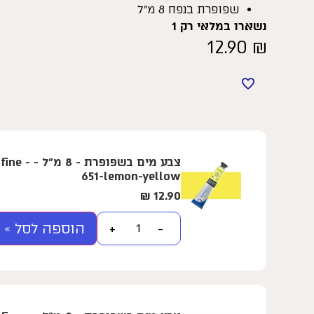
שפופרת בנפח 8 מ”ל
נשארו במלאי רק 1
12.90
₪
צבע מים בשפ
651-lemon-yellow
₪
12.90
הוספה לסל »
+
−