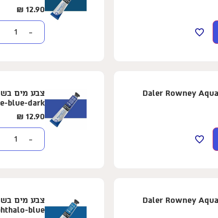
₪
12.90
−
ופרת - 8 מ"ל - Daler Rowney Aquafine -
ne-blue-dark
₪
12.90
−
ופרת - 8 מ"ל - Daler Rowney Aquafine -
phthalo-blue