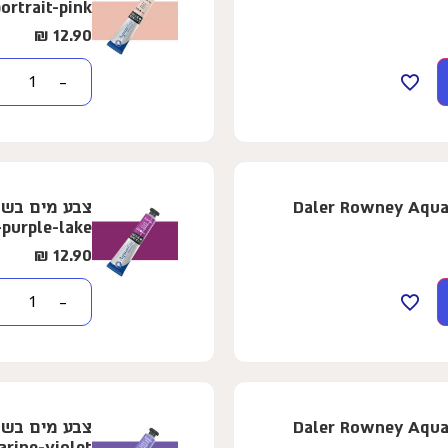
ortrait-pink
₪
12.90
−
ופרת - 8 מ"ל - Daler Rowney Aquafine -
-purple-lake
₪
12.90
−
ופרת - 8 מ"ל - Daler Rowney Aquafine -
arine-violet