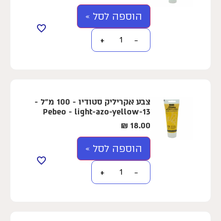
הוספה לסל »
+
−
צבע אקריליק סטודיו - 100 מ"ל -
Pebeo - light-azo-yellow-13
₪
18.00
הוספה לסל »
+
−