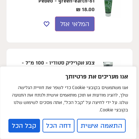
Pebeo - green-earth-61
₪
18.00
המלאי אזל
צבע אקריליק סטודיו - 100 מ"ל -
Pebeo - terra-rossa-63
אנו מעריכים את פרטיותך
₪
18.00
אנו משתמשים בקובצי Cookie כדי לשפר את חוויית הגלישה
הוספה לסל »
שלך, להציג מודעות או תוכן מותאמים אישית ולנתח את התנועה
שלנו. על ידי לחיצה על "קבל הכל", אתה מסכים לשימוש שלנו
+
−
בקובצי Cookie.
0
התאמה אישית
דחה הכל
קבל הכל