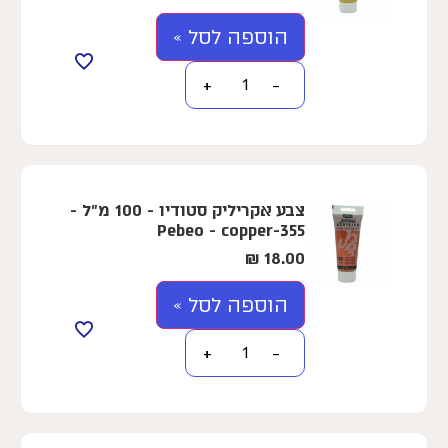
הוספה לסל »
+
−
צבע אקריליק סטודיו - 100 מ"ל -
Pebeo - copper-355
₪
18.00
הוספה לסל »
+
−