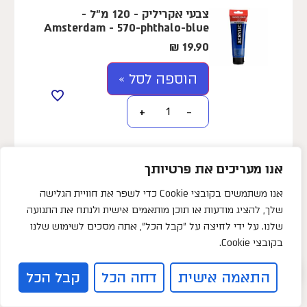
צבעי אקריליק - 120 מ"ל -
Amsterdam - 570-phthalo-blue
₪
19.90
הוספה לסל »
+
−
אנו מעריכים את פרטיותך
אנו משתמשים בקובצי Cookie כדי לשפר את חוויית הגלישה
צבעי אקריליק - 120 מ"ל -
שלך, להציג מודעות או תוכן מותאמים אישית ולנתח את התנועה
Amsterdam - 605-brilliant-
green
שלנו. על ידי לחיצה על "קבל הכל", אתה מסכים לשימוש שלנו
צריכים עזרה?
בקובצי Cookie.
₪
19.90
0
הוספה לסל »
התאמה אישית
דחה הכל
קבל הכל