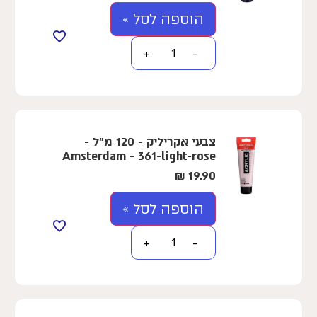
הוספה לסל »
+
−
צבעי אקריליק - 120 מ"ל -
Amsterdam - 361-light-rose
₪
19.90
הוספה לסל »
+
−