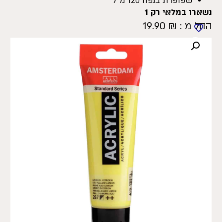
שפופרת בנפח 120 מ”ל
נשארו במלאי רק 1
החל מ :
₪
19.90