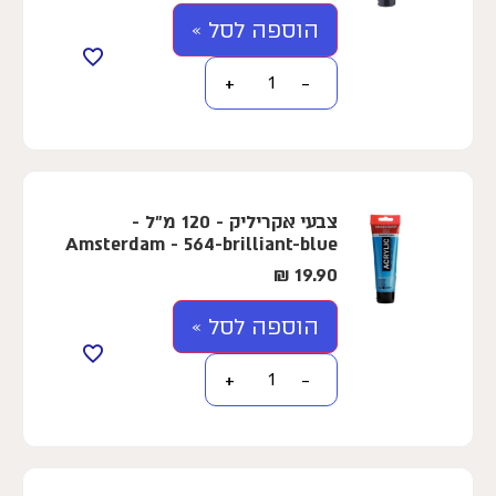
הוספה לסל »
+
−
צבעי אקריליק - 120 מ"ל -
Amsterdam - 564-brilliant-blue
₪
19.90
הוספה לסל »
+
−