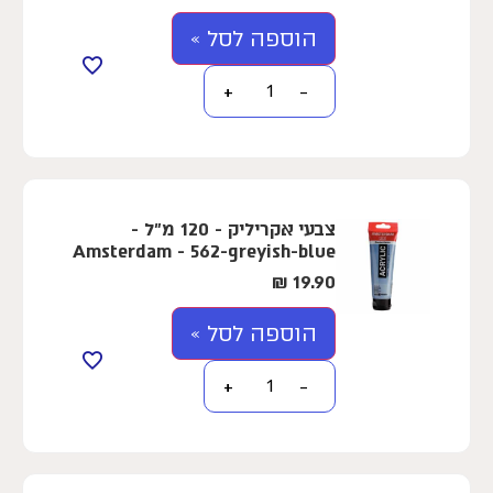
הוספה לסל »
+
−
צבעי אקריליק - 120 מ"ל -
Amsterdam - 562-greyish-blue
₪
19.90
הוספה לסל »
+
−