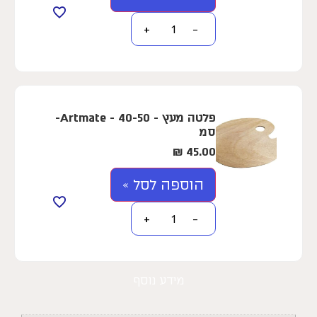
+
−
פלטה מעץ - Artmate - 40-50-
סמ
₪
45.00
הוספה לסל »
+
−
מידע נוסף