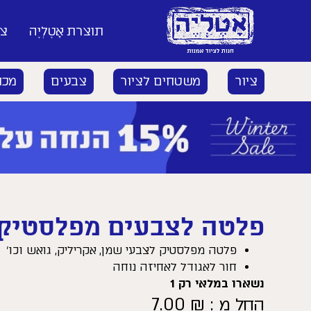
תוצרת אָטֶלְיֶה
צי
ציור
משטחים לציור
צבעים
מכח
פלטה לצבעים מפלסטיק – mate
פלטה מפלסטיק לצבעי שמן, אקריליק, גואש וכו’
חור לאגודל לאחיזה נוחה
נשארו במלאי רק 1
החל מ :
₪
7.00