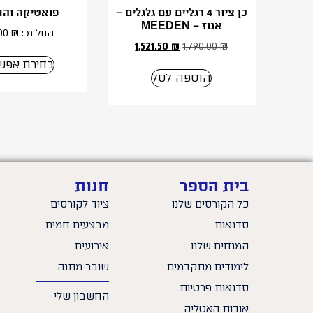
כן ציור 4 רגליים עם גלגלים –
פואטיקה והת
אגוז – MEEDEN
החל מ :
₪
.00
1,521.50
₪
1,790.00
₪
בחירת אפשר
הוספה לסל
בית הספר
חנות
כל הקורסים שלנו
ציוד לקורסים
סדנאות
מבצעים חמים
המנחים שלנו
אירועים
לימודים מתקדמים
שובר מתנה
סדנאות פרטיות
החשבון שלי
אודות האָטֶלְיֶה