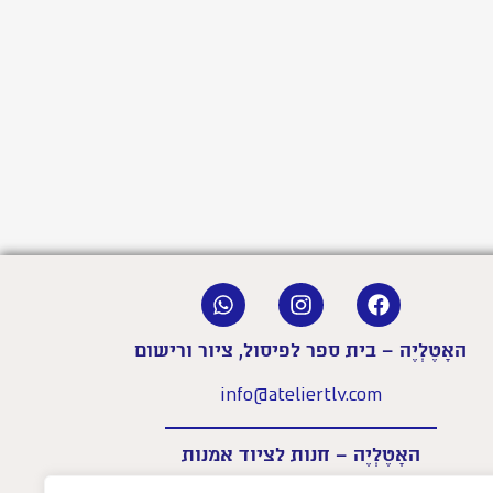
האָטֶלְיֶה – בית ספר לפיסול, ציור ורישום
info@ateliertlv.com
האָטֶלְיֶה – חנות לציוד אמנות