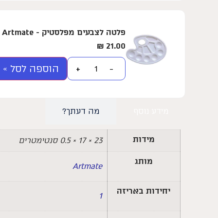
פלטה לצבעים מפלסטיק - Artmate - גדול
₪
21.00
הוספה לסל »
+
−
מידע נוסף
מה דעתך?
מידות
23 × 17 × 0.5 סנטימטרים
מותג
Artmate
יחידות באריזה
1