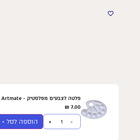
פלטה לצבעים מפלסטיק - Artmate - קטן
₪
7.00
הוספה לסל »
+
−