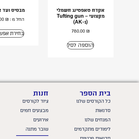
אקדח טאפטינג חשמלי
מבסיס ועד א
מקצועי – Tufting gun
החל מ :
₪
.00
(AK-1)
780.00
₪
בחירת אפשר
הוספה לסל
בית הספר
חנות
כל הקורסים שלנו
ציוד לקורסים
סדנאות
מבצעים חמים
המנחים שלנו
אירועים
לימודים מתקדמים
שובר מתנה
סדנאות פרטיות