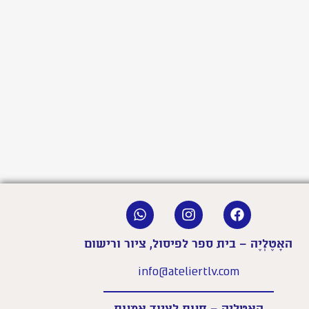
האָטֶלְיֶה – בית ספר לפיסול, ציור ורישום
info@ateliertlv.com