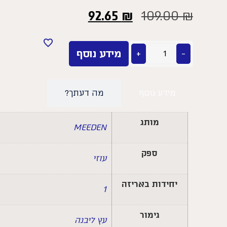
92.65
₪
109.00
₪
−
+
מידע נוסף
מידע נוסף
מה דעתך?
מותג
MEEDEN
ספק
עוזי
יחידות באריזה
1
גימור
עץ ליבנה