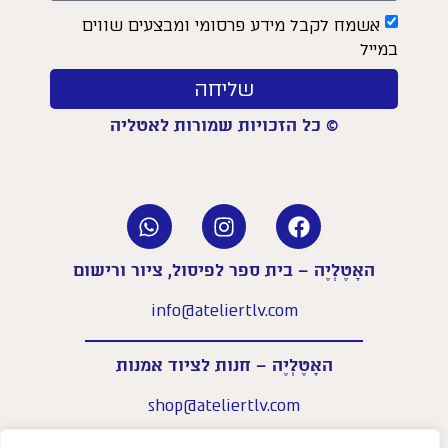
אשמח לקבל מידע פרסומי ומבצעים שווים
במייל
שליחה
© כל הזכויות שמורות לאטליה
האָטֶלְיֶה – בית ספר לפיסול, ציור ורישום
info@ateliertlv.com
האָטֶלְיֶה – חנות לציוד אמנות
shop@ateliertlv.com
שעות פעילות החנות: