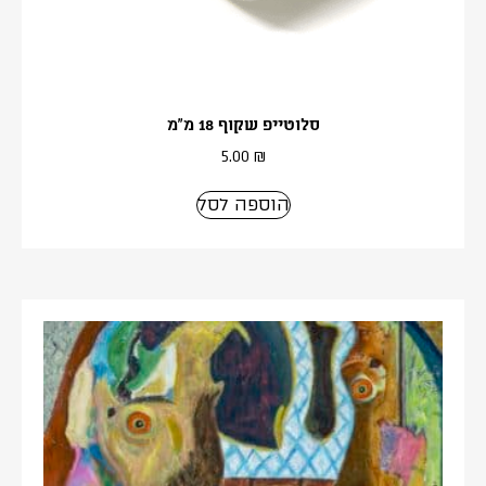
סלוטייפ שקוף 18 מ”מ
5.00
₪
הוספה לסל