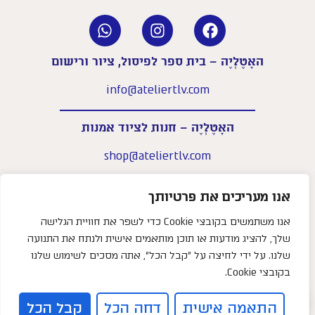
האָטֶלְיֶה – בית ספר לפיסול, ציור ורישום
info@ateliertlv.com
האָטֶלְיֶה – חנות לציוד אמנות
shop@ateliertlv.com
שעות פעילות החנות:
א׳–ה׳: 09:00-18:00
אנו מעריכים את פרטיותך
יום ו׳: 09:00-14:00
אנו משתמשים בקובצי Cookie כדי לשפר את חוויית הגלישה
שלך, להציג מודעות או תוכן מותאמים אישית ולנתח את התנועה
052-5833131
טלפון –
שלנו. על ידי לחיצה על "קבל הכל", אתה מסכים לשימוש שלנו
צריכים עזרה?
שביל המרץ 2, קרית המלאכה, תל אביב
בקובצי Cookie.
0
התאמה אישית
דחה הכל
קבל הכל