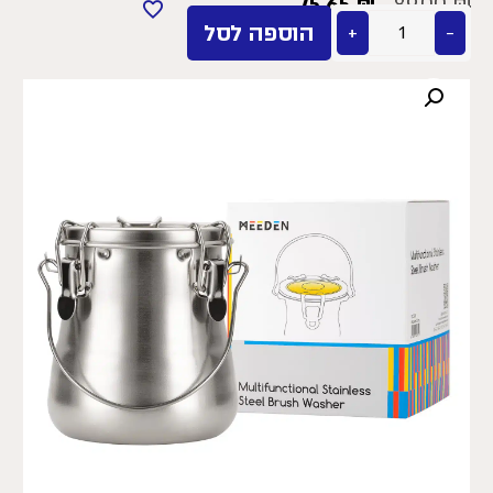
75.65
₪
89.00
₪
−
+
הוספה לסל