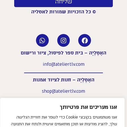
שליחה
© כל הזכויות שמורות לאטליה
האָטֶלְיֶה – בית ספר לפיסול, ציור ורישום
info@ateliertlv.com
האָטֶלְיֶה – חנות לציוד אמנות
shop@ateliertlv.com
שעות פעילות החנות:
אנו מעריכים את פרטיותך
א׳–ה׳: 09:00-18:00
יום ו׳: 09:00-14:00
אנו משתמשים בקובצי Cookie כדי לשפר את חוויית הגלישה
שלך, להציג מודעות או תוכן מותאמים אישית ולנתח את התנועה