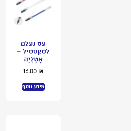
עט נעלם
לטקסטיל –
אָטֶלְיֶה
16.00
₪
מידע נוסף