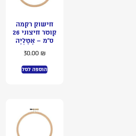
חישוק רקמה
קוטר חיצוני 26
ס”מ – אָטֶלְיֶה
30.00
₪
הוספה לסל