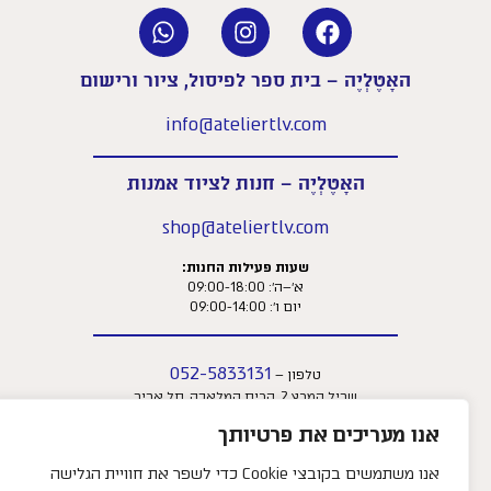
האָטֶלְיֶה – בית ספר לפיסול, ציור ורישום
info@ateliertlv.com
האָטֶלְיֶה – חנות לציוד אמנות
shop@ateliertlv.com
שעות פעילות החנות:
א׳–ה׳: 09:00-18:00
יום ו׳: 09:00-14:00
052-5833131
טלפון –
שביל המרץ 2, קרית המלאכה, תל אביב
אנו מעריכים את פרטיותך
אנו משתמשים בקובצי Cookie כדי לשפר את חוויית הגלישה