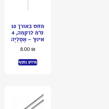
מחט באורך 10
ס”מ לרקמה, 4
אינץ’ – אָטֶלְיֶה
8.00
₪
מידע נוסף