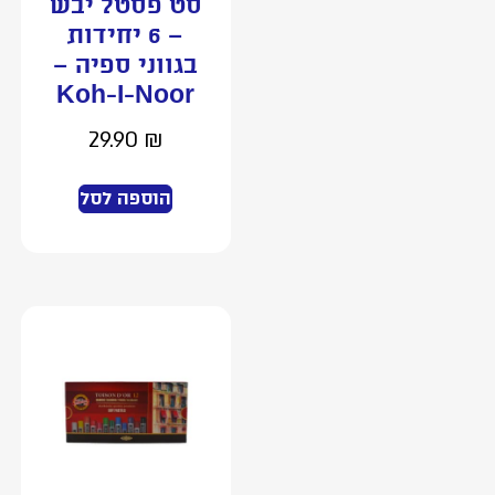
סט פסטל יבש
– 6 יחידות
בגווני ספיה –
Koh-I-Noor
29.90
₪
הוספה לסל