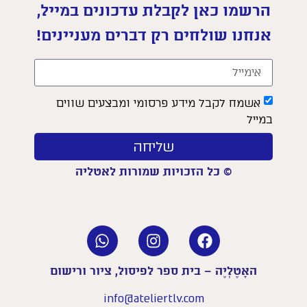
הרשמו כאן לקבלת עדכונים במייל,
אנחנו שולחים רק דברים מעניינים!
אשמח לקבל מידע פרסומי ומבצעים שווים
במייל
שליחה
© כל הזכויות שמורות לאטליה
האָטֶלְיֶה – בית ספר לפיסול, ציור ורישום
info@ateliertlv.com