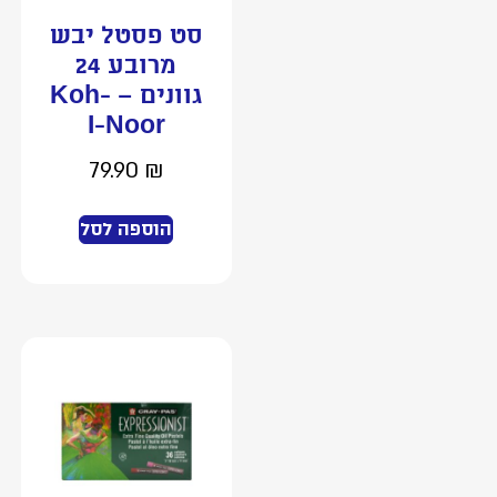
סט פסטל יבש
מרובע 24
גוונים – Koh-
I-Noor
79.90
₪
הוספה לסל