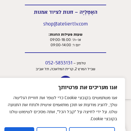
האָטֶלְיֶה – חנות לציוד אמנות
shop@ateliertlv.com
שעות פעילות החנות:
א׳–ה׳: 09:00-18:00
יום ו׳: 09:00-14:00
052-5833131
טלפון –
שביל המרץ 2, קרית המלאכה, תל אביב
אנו מעריכים את פרטיותך
אנו משתמשים בקובצי Cookie כדי לשפר את חוויית הגלישה
שלך, להציג מודעות או תוכן מותאמים אישית ולנתח את התנועה
שלנו. על ידי לחיצה על "קבל הכל", אתה מסכים לשימוש שלנו
צריכים עזרה?
בקובצי Cookie.
0