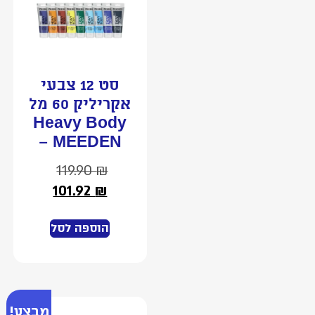
סט 12 צבעי
אקריליק 60 מל
Heavy Body
– MEEDEN
119.90
₪
101.92
₪
הוספה לסל
מבצע!