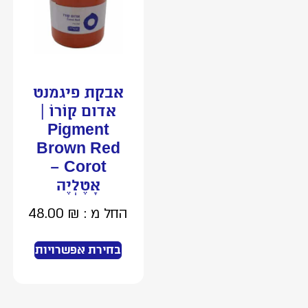
אבקת פיגמנט
אדום קוֹרוֹ |
Pigment
Brown Red
Corot –
אָטֶלְיֶה
החל מ :
₪
48.00
בחירת אפשרויות