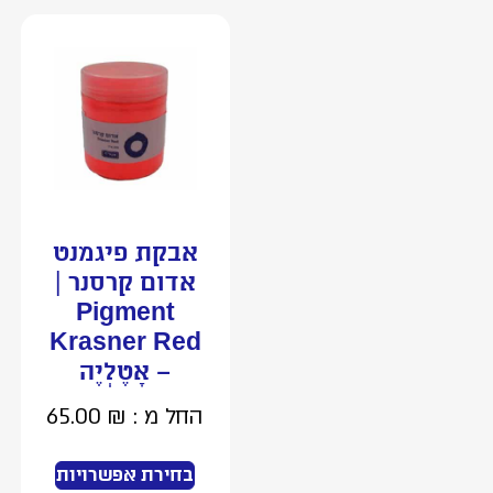
אבקת פיגמנט
אדום קרסנר |
Pigment
Krasner Red
– אָטֶלְיֶה
החל מ :
₪
65.00
בחירת אפשרויות