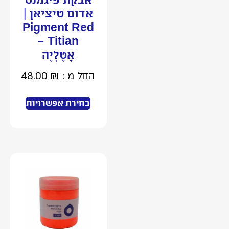
אבקת פיגמנט
אדום טיציאן |
Pigment Red
Titian –
אָטֶלְיֶה
החל מ :
₪
48.00
בחירת אפשרויות