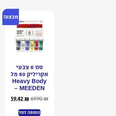
מבצע!
סט 6 צבעי
אקריליק 60 מל
Heavy Body
– MEEDEN
59.42
₪
69.90
₪
הוספה לסל