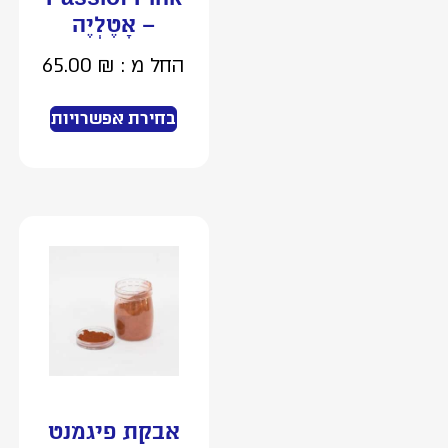
– אָטֶלְיֶה
החל מ :
₪
65.00
בחירת אפשרויות
אבקת פיגמנט