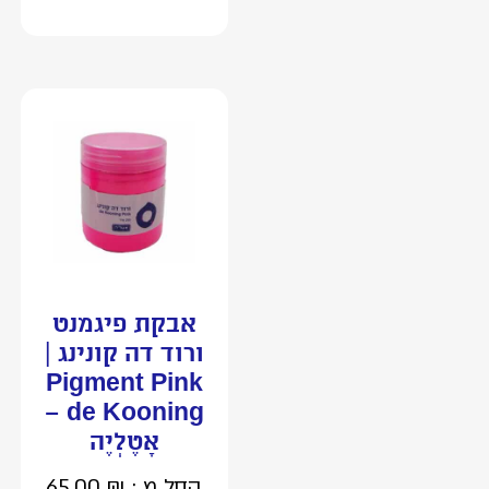
אבקת פיגמנט
ורוד דה קונינג |
Pigment Pink
de Kooning –
אָטֶלְיֶה
החל מ :
₪
65.00