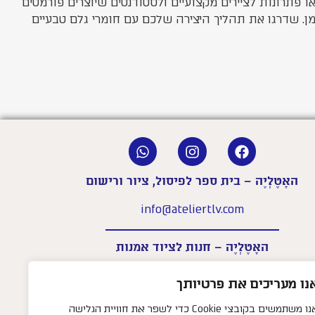
תרונות לציירים מקצועיים ולסטודנטים שיוצרים פורמטים
ן. שדרגו את תהליך היצירה שלכם עם חומרי גלם טבעיים
האָטֶלְיֶה – בית ספר לפיסול, ציור ורישום
info@ateliertlv.com
האָטֶלְיֶה – חנות לציוד אמנות
shop@ateliertlv.com
נו מעריכים את פרטיותך
שעות פעילות החנות:
אנו משתמשים בקובצי Cookie כדי לשפר את חוויית הגלישה
א׳–ה׳: 09:00-18:00