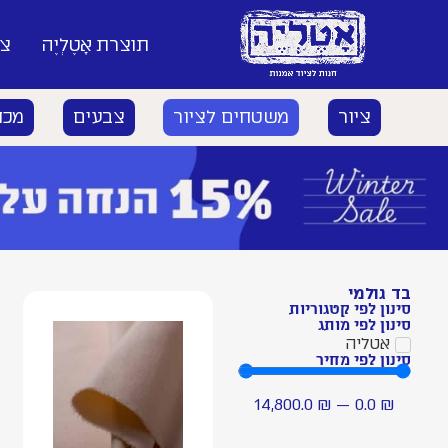
תוצרת אָטֶלְיֶה
צי
ציור
משטחים לציור
צבעים
מכח
בד גולמי
סינון לפי קטגוריות
סינון לפי מותג
אטליה
סינון לפי מחיר
14,800.0
₪
—
0.0
₪