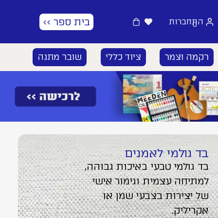
בית ספר >>
התחברות
0
רקמה וצמר
ציוד כללי
שובר מתנה
בד גולמי לאמנים
בד גולמי טבעי באיכות גבוהה,
למתיחה עצמית וגימור אישי
של יצירות בצבעי שמן או
אקריליק.