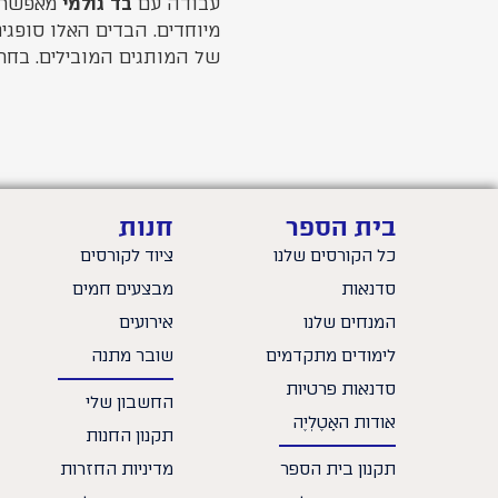
עבודה עם
בד גולמי
מאפשרת 
מיוחדים. הבדים האלו סופגי
של המותגים המובילים. בחרו
בית הספר
חנות
כל הקורסים שלנו
ציוד לקורסים
סדנאות
מבצעים חמים
המנחים שלנו
אירועים
לימודים מתקדמים
שובר מתנה
סדנאות פרטיות
החשבון שלי
אודות האָטֶלְיֶה
תקנון החנות
תקנון בית הספר
מדיניות החזרות