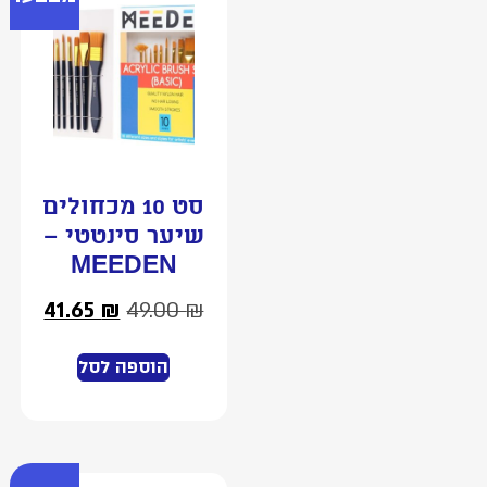
סט 10 מכחולים
שיער סינטטי –
MEEDEN
41.65
₪
49.00
₪
הוספה לסל