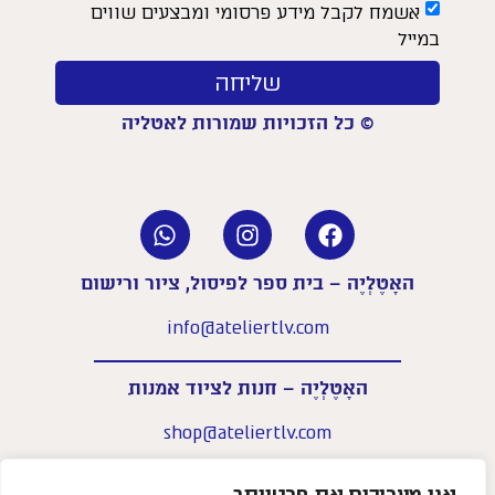
אשמח לקבל מידע פרסומי ומבצעים שווים
במייל
שליחה
© כל הזכויות שמורות לאטליה
האָטֶלְיֶה – בית ספר לפיסול, ציור ורישום
info@ateliertlv.com
האָטֶלְיֶה – חנות לציוד אמנות
shop@ateliertlv.com
שעות פעילות החנות:
א׳–ה׳: 09:00-18:00