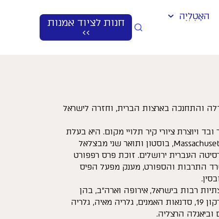
האָטֶלְיֶה
חנות לציוד אמנות
>>
גדלה והתחנכה בארצות הברית, וחזרה לישראל
ר ובד ויוצרת ציורי קיר תלויי מקום. היא בעלת
תואר ראשון מ- Massachusetts College of Art, בוסטון ותואר שני מבצלאל
סיטה העברית ירושלים. זוכת פרס רפפורט
רד התרבות והספורט, מענק מפעל הפיס
סין.
תיות רבות בישראל, אירופה וארה”ב, בהן
מוזיאון ישראל, מוזיאון אשדוד, הירקון 19, סדנאות האמנים, גלריה מאיה, גלריה
 וביאנלה הרצליה.