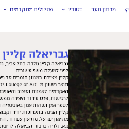
ץ
מרתון נוער
סטודיו
מסלולים מתקדמים
גבריאלה קליין
גבריאלה קליין נולדה בתל אביב, 
לפני למעלה משני עשורים.
קליין מציירת במגוון חומרים על ניי
האקדמיה לאמנות ועיצוב והאוניבר
לרכישות, פרס עידוד היצירה ממש
לספר אמן ושהות אמן באוסטריה וב
קליין הציגה בתערוכות יחיד וקבוצ
נגא, גלריה ברבור, הביאנלה לרישום