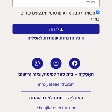
אשמח לקבל מידע פרסומי ומבצעים שווים
במייל
שליחה
© כל הזכויות שמורות לאטליה
האָטֶלְיֶה – בית ספר לפיסול, ציור ורישום
info@ateliertlv.com
האָטֶלְיֶה – חנות לציוד אמנות
shop@ateliertlv.com