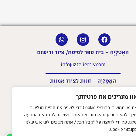
האָטֶלְיֶה – בית ספר לפיסול, ציור ורישום
info@ateliertlv.com
האָטֶלְיֶה – חנות לציוד אמנות
shop@ateliertlv.com
נו מעריכים את פרטיותך
שעות פעילות החנות:
אנו משתמשים בקובצי Cookie כדי לשפר את חוויית הגלישה
א׳–ה׳: 09:00-18:00
לך, להציג מודעות או תוכן מותאמים אישית ולנתח את התנועה
יום ו׳: 09:00-14:00
לנו. על ידי לחיצה על "קבל הכל", אתה מסכים לשימוש שלנו
ובצי Cookie.
052-5833131
טלפון –