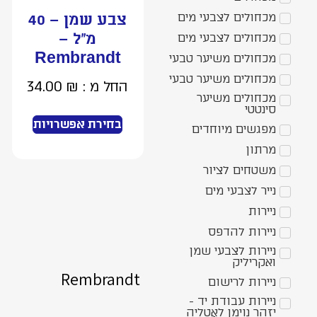
מכחולים לצבעי מים
צבע שמן – 40
מ”ל –
מכחולים לצבעי מים
Rembrandt
מכחולים משיער טבעי
מכחולים משיער טבעי
החל מ :
₪
34.00
מכחולים משיער
סינטטי
בחירת אפשרויות
מפגשים מיוחדים
מרתון
משטחים לציור
נייר לצבעי מים
ניירות
ניירות להדפס
ניירות לצבעי שמן
ואקריליק
Rembrandt
ניירות לרישום
ניירות עבודת יד -
יזהר נוימן לאָטֶלְיֶה