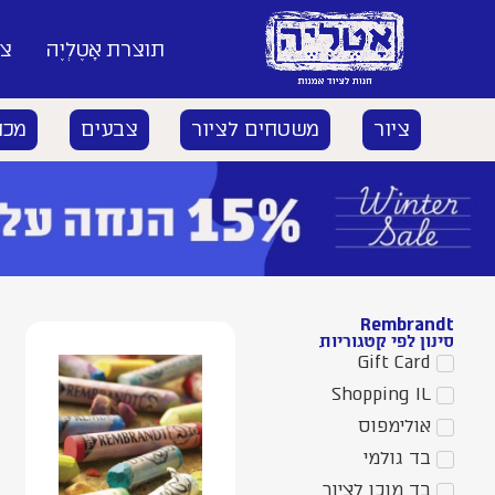
תוצרת אָטֶלְיֶה
צי
ציור
משטחים לציור
צבעים
מכח
Rembrandt
סינון לפי קטגוריות
Gift Card
Shopping IL
אולימפוס
בד גולמי
בד מוכן לציור