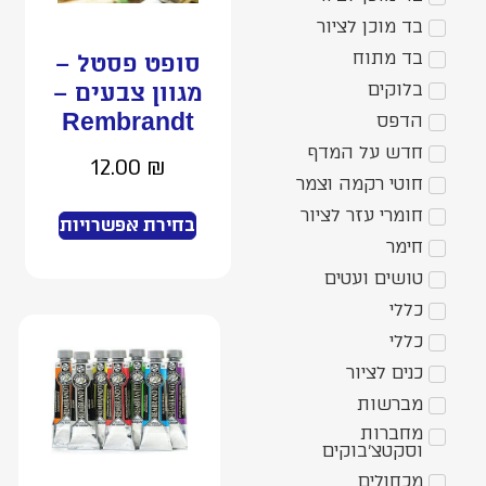
בד מוכן לציור
בד מתוח
סופט פסטל –
בלוקים
מגוון צבעים –
הדפס
Rembrandt
חדש על המדף
12.00
₪
חוטי רקמה וצמר
חומרי עזר לציור
בחירת אפשרויות
חימר
טושים ועטים
כללי
כללי
כנים לציור
מברשות
מחברות
וסקטצ’בוקים
מכחולים