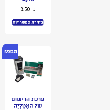
8.50
₪
בחירת אפשרויות
מבצע!
ערכת הרישום
של האָטֶלְיֶה