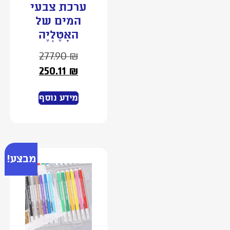
ערכת צבעי
המים של
האָטֶלְיֶה
277.90
₪
250.11
₪
מידע נוסף
מבצע!