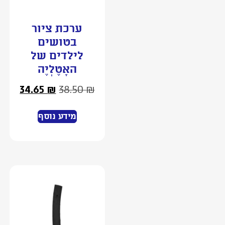
ערכת ציור
בטושים
לילדים של
האָטֶלְיֶה
34.65
₪
38.50
₪
מידע נוסף