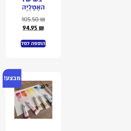
האָטֶלְיֶה
105.50
₪
94.95
₪
הוספה לסל
מבצע!