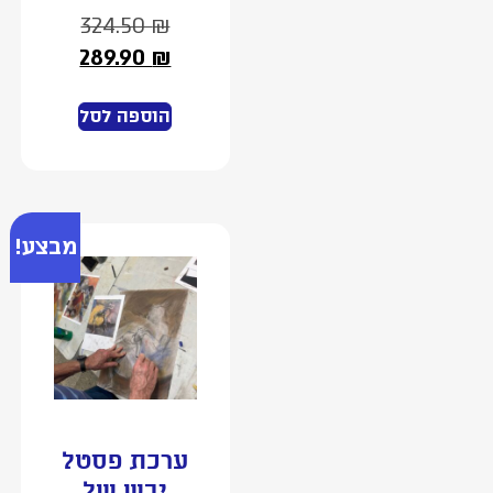
324.50
₪
289.90
₪
הוספה לסל
מבצע!
ערכת פסטל
יבש של