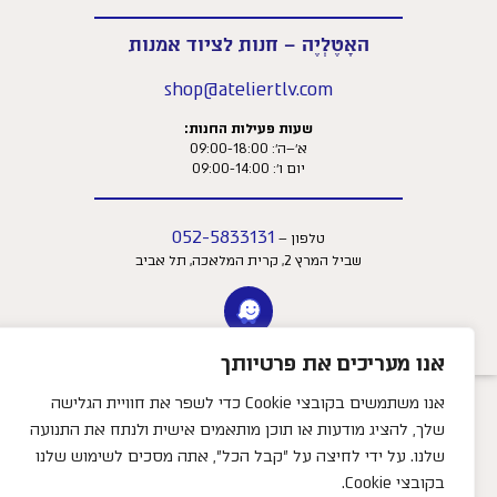
האָטֶלְיֶה – חנות לציוד אמנות
shop@ateliertlv.com
שעות פעילות החנות:
א׳–ה׳: 09:00-18:00
יום ו׳: 09:00-14:00
052-5833131
טלפון –
שביל המרץ 2, קרית המלאכה, תל אביב
אנו מעריכים את פרטיותך
אנו משתמשים בקובצי Cookie כדי לשפר את חוויית הגלישה
שלך, להציג מודעות או תוכן מותאמים אישית ולנתח את התנועה
שלנו. על ידי לחיצה על "קבל הכל", אתה מסכים לשימוש שלנו
צריכים עזרה?
בקובצי Cookie.