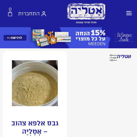
0
התחברות
אטליה
גבס אלפא צהוב
– אָטֶלְיֶה