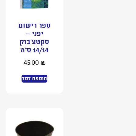
ספר רישום
יפני –
סקטצ’בוק
14/14 ס”מ
45.00
₪
הוספה לסל