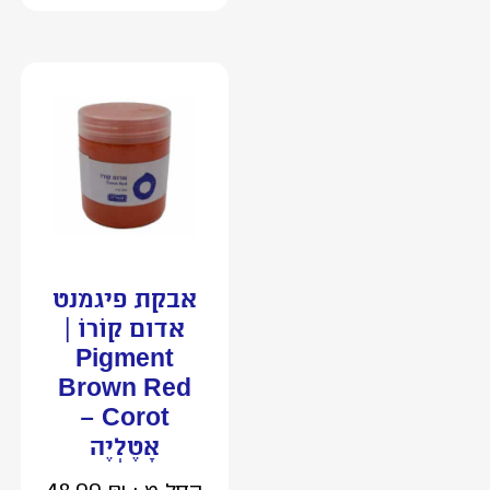
אבקת פיגמנט
אדום קוֹרוֹ |
Pigment
Brown Red
Corot –
אָטֶלְיֶה