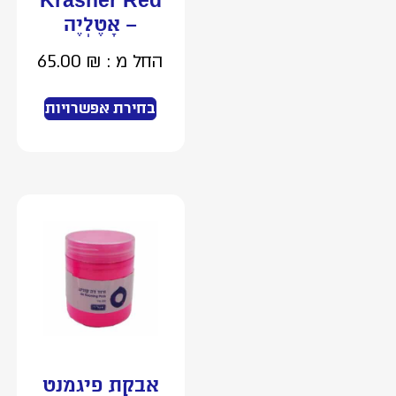
Krasner Red
– אָטֶלְיֶה
החל מ :
₪
65.00
בחירת אפשרויות
אבקת פיגמנט