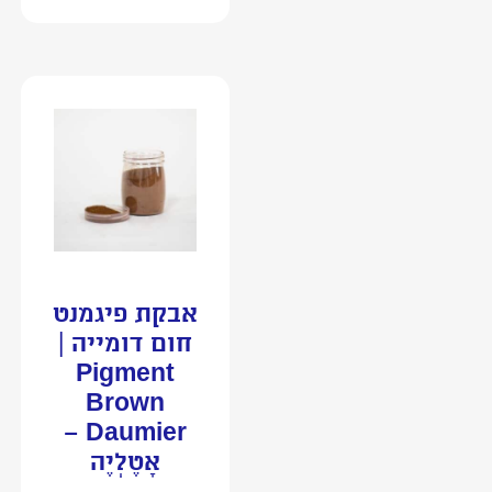
אבקת פיגמנט
חום דומייה |
Pigment
Brown
Daumier –
אָטֶלְיֶה