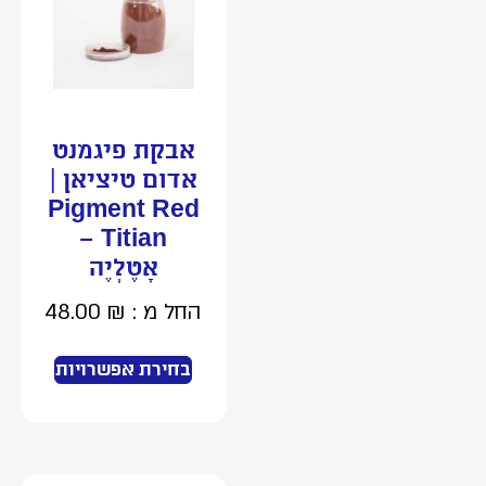
אבקת פיגמנט
אדום טיציאן |
Pigment Red
Titian –
אָטֶלְיֶה
החל מ :
₪
48.00
בחירת אפשרויות