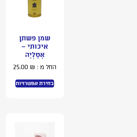
שמן פשתן
איכותי –
אָטֶלְיֶה
החל מ :
₪
25.00
בחירת אפשרויות