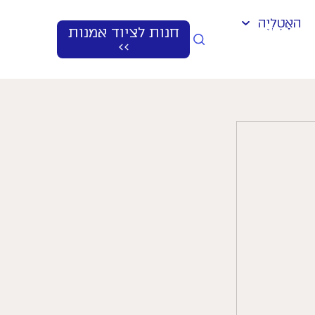
האָטֶלְיֶה
חנות לציוד אמנות
>>