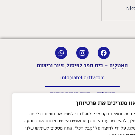
Nic
האָטֶלְיֶה – בית ספר לפיסול, ציור ורישום
info@ateliertlv.com
האָטֶלְיֶה – חנות לציוד אמנות
נו מעריכים את פרטיותך
shop@ateliertlv.com
אנו משתמשים בקובצי Cookie כדי לשפר את חוויית הגלישה
שעות פעילות החנות:
לך, להציג מודעות או תוכן מותאמים אישית ולנתח את התנועה
א׳–ה׳: 09:00-18:00
יום ו׳: 09:00-14:00
לנו. על ידי לחיצה על "קבל הכל", אתה מסכים לשימוש שלנו